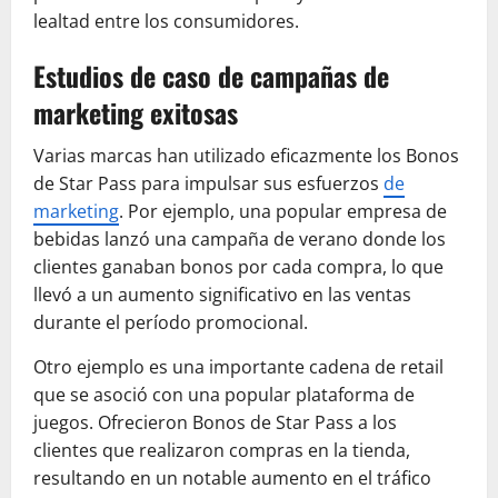
lealtad entre los consumidores.
Estudios de caso de campañas de
marketing exitosas
Varias marcas han utilizado eficazmente los Bonos
de Star Pass para impulsar sus esfuerzos
de
marketing
. Por ejemplo, una popular empresa de
bebidas lanzó una campaña de verano donde los
clientes ganaban bonos por cada compra, lo que
llevó a un aumento significativo en las ventas
durante el período promocional.
Otro ejemplo es una importante cadena de retail
que se asoció con una popular plataforma de
juegos. Ofrecieron Bonos de Star Pass a los
clientes que realizaron compras en la tienda,
resultando en un notable aumento en el tráfico