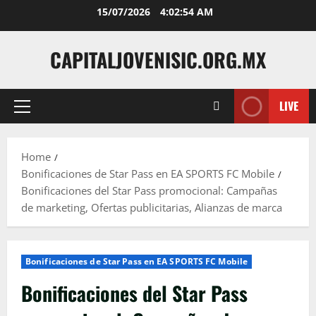
Skip
15/07/2026
4:02:55 AM
to
content
CAPITALJOVENISIC.ORG.MX
LIVE
Primary
Menu
Home
Bonificaciones de Star Pass en EA SPORTS FC Mobile
Bonificaciones del Star Pass promocional: Campañas
de marketing, Ofertas publicitarias, Alianzas de marca
Bonificaciones de Star Pass en EA SPORTS FC Mobile
Bonificaciones del Star Pass