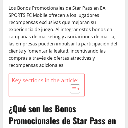
Los Bonos Promocionales de Star Pass en EA
SPORTS FC Mobile ofrecen a los jugadores
recompensas exclusivas que mejoran su
experiencia de juego. Al integrar estos bonos en
campañas de marketing y asociaciones de marca,
las empresas pueden impulsar la participación del
cliente y fomentar la lealtad, incentivando las
compras a través de ofertas atractivas y
recompensas adicionales.
Key sections in the article:
¿Qué son los Bonos
Promocionales de Star Pass en