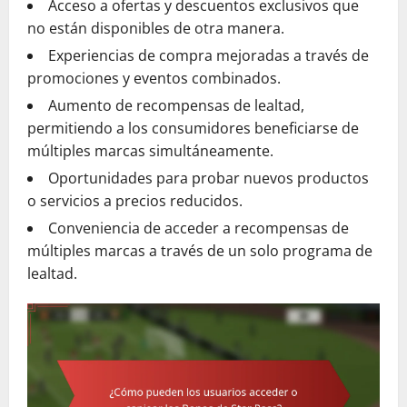
Acceso a ofertas y descuentos exclusivos que
no están disponibles de otra manera.
Experiencias de compra mejoradas a través de
promociones y eventos combinados.
Aumento de recompensas de lealtad,
permitiendo a los consumidores beneficiarse de
múltiples marcas simultáneamente.
Oportunidades para probar nuevos productos
o servicios a precios reducidos.
Conveniencia de acceder a recompensas de
múltiples marcas a través de un solo programa de
lealtad.