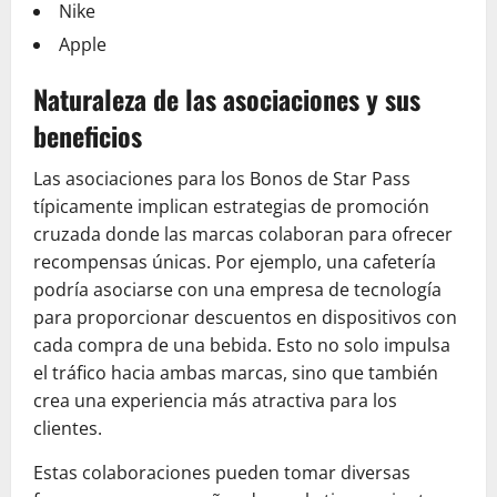
Nike
Apple
Naturaleza de las asociaciones y sus
beneficios
Las asociaciones para los Bonos de Star Pass
típicamente implican estrategias de promoción
cruzada donde las marcas colaboran para ofrecer
recompensas únicas. Por ejemplo, una cafetería
podría asociarse con una empresa de tecnología
para proporcionar descuentos en dispositivos con
cada compra de una bebida. Esto no solo impulsa
el tráfico hacia ambas marcas, sino que también
crea una experiencia más atractiva para los
clientes.
Estas colaboraciones pueden tomar diversas