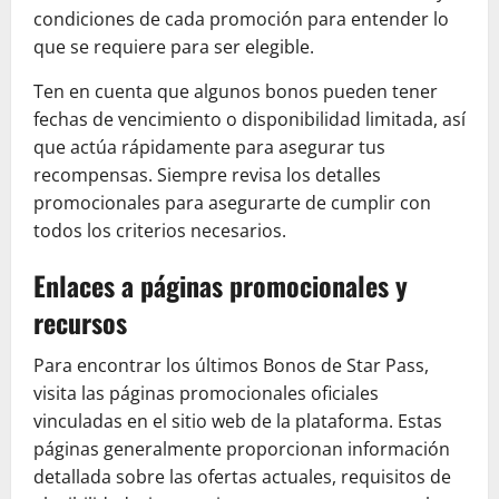
condiciones de cada promoción para entender lo
que se requiere para ser elegible.
Ten en cuenta que algunos bonos pueden tener
fechas de vencimiento o disponibilidad limitada, así
que actúa rápidamente para asegurar tus
recompensas. Siempre revisa los detalles
promocionales para asegurarte de cumplir con
todos los criterios necesarios.
Enlaces a páginas promocionales y
recursos
Para encontrar los últimos Bonos de Star Pass,
visita las páginas promocionales oficiales
vinculadas en el sitio web de la plataforma. Estas
páginas generalmente proporcionan información
detallada sobre las ofertas actuales, requisitos de