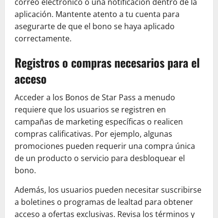
correo electrónico o una notificación dentro de la
aplicación. Mantente atento a tu cuenta para
asegurarte de que el bono se haya aplicado
correctamente.
Registros o compras necesarios para el
acceso
Acceder a los Bonos de Star Pass a menudo
requiere que los usuarios se registren en
campañas de marketing específicas o realicen
compras calificativas. Por ejemplo, algunas
promociones pueden requerir una compra única
de un producto o servicio para desbloquear el
bono.
Además, los usuarios pueden necesitar suscribirse
a boletines o programas de lealtad para obtener
acceso a ofertas exclusivas. Revisa los términos y