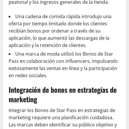
peatonal y los ingresos generales de la tienda.
Una cadena de comida rápida introdujo una
oferta por tiempo limitado donde los clientes
recibían bonos por ordenar a través de su
aplicación, lo que aumentó las descargas de la
aplicación y la retención de clientes.
Una marca de moda utilizó los Bonos de Star
Pass en colaboración con influencers, impulsando
exitosamente las ventas en línea y la participación
en redes sociales.
Integración de bonos en estrategias de
marketing
Integrar los Bonos de Star Pass en estrategias de
marketing requiere una planificación cuidadosa.
Las marcas deben identificar su público objetivo y