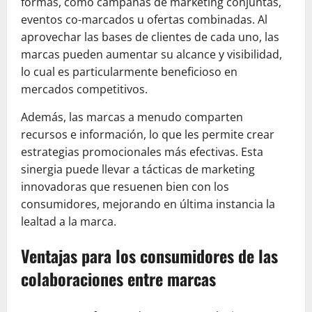
formas, como campañas de marketing conjuntas,
eventos co-marcados u ofertas combinadas. Al
aprovechar las bases de clientes de cada uno, las
marcas pueden aumentar su alcance y visibilidad,
lo cual es particularmente beneficioso en
mercados competitivos.
Además, las marcas a menudo comparten
recursos e información, lo que les permite crear
estrategias promocionales más efectivas. Esta
sinergia puede llevar a tácticas de marketing
innovadoras que resuenen bien con los
consumidores, mejorando en última instancia la
lealtad a la marca.
Ventajas para los consumidores de las
colaboraciones entre marcas