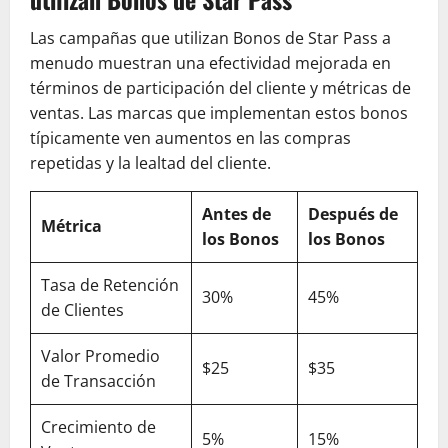
Las campañas que utilizan Bonos de Star Pass a
menudo muestran una efectividad mejorada en
términos de participación del cliente y métricas de
ventas. Las marcas que implementan estos bonos
típicamente ven aumentos en las compras
repetidas y la lealtad del cliente.
Antes de
Después de
Métrica
los Bonos
los Bonos
Tasa de Retención
30%
45%
de Clientes
Valor Promedio
$25
$35
de Transacción
Crecimiento de
5%
15%