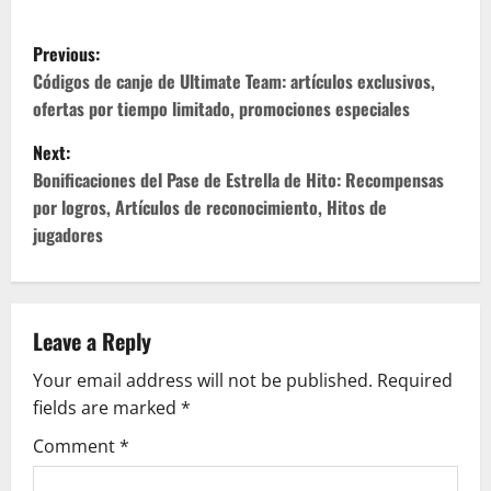
P
Previous:
o
Códigos de canje de Ultimate Team: artículos exclusivos,
ofertas por tiempo limitado, promociones especiales
s
Next:
t
Bonificaciones del Pase de Estrella de Hito: Recompensas
por logros, Artículos de reconocimiento, Hitos de
n
jugadores
a
v
Leave a Reply
i
Your email address will not be published.
Required
g
fields are marked
*
Comment
*
a