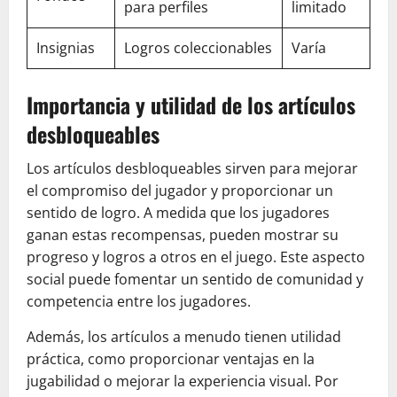
para perfiles
limitado
Insignias
Logros coleccionables
Varía
Importancia y utilidad de los artículos
desbloqueables
Los artículos desbloqueables sirven para mejorar
el compromiso del jugador y proporcionar un
sentido de logro. A medida que los jugadores
ganan estas recompensas, pueden mostrar su
progreso y logros a otros en el juego. Este aspecto
social puede fomentar un sentido de comunidad y
competencia entre los jugadores.
Además, los artículos a menudo tienen utilidad
práctica, como proporcionar ventajas en la
jugabilidad o mejorar la experiencia visual. Por