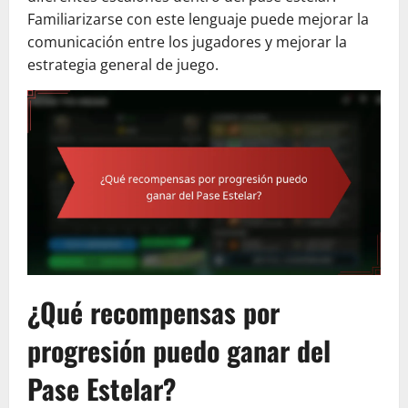
Familiarizarse con este lenguaje puede mejorar la
comunicación entre los jugadores y mejorar la
estrategia general de juego.
¿Qué recompensas por
progresión puedo ganar del
Pase Estelar?