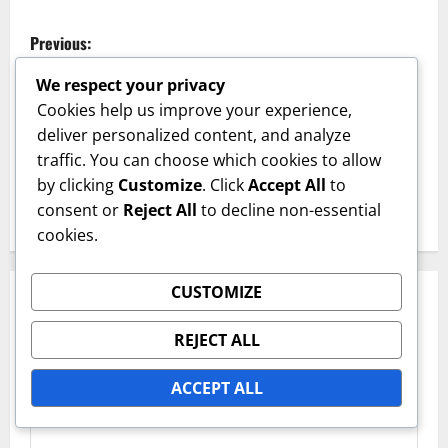
P
Previous:
o
Premios de Token Específicos del Evento: recompensas de
We respect your privacy
torneo, eventos especiales, premios únicos
s
Cookies help us improve your experience,
Next:
deliver personalized content, and analyze
t
Bonificaciones del Pase de Estrellas de Retroalimentación:
traffic. You can choose which cookies to allow
Sugerencias de jugadores, Aportaciones de la comunidad,
by clicking
Customize
. Click
Accept All
to
n
Ajustes de recompensas
consent or
Reject All
to decline non-essential
a
cookies.
v
CUSTOMIZE
Leave a Reply
i
REJECT ALL
Your email address will not be published.
Required
g
fields are marked
*
ACCEPT ALL
Comment
*
a