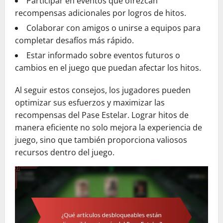
Participar en eventos que ofrezcan
recompensas adicionales por logros de hitos.
Colaborar con amigos o unirse a equipos para
completar desafíos más rápido.
Estar informado sobre eventos futuros o
cambios en el juego que puedan afectar los hitos.
Al seguir estos consejos, los jugadores pueden
optimizar sus esfuerzos y maximizar las
recompensas del Pase Estelar. Lograr hitos de
manera eficiente no solo mejora la experiencia de
juego, sino que también proporciona valiosos
recursos dentro del juego.