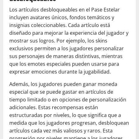
Los artículos desbloqueables en el Pase Estelar
incluyen avatares únicos, fondos temáticos y
insignias coleccionables. Cada artículo está
diseñado para mejorar la experiencia del jugador y
mostrar sus logros. Por ejemplo, los skins
exclusivos permiten a los jugadores personalizar
sus personajes de maneras distintivas, mientras
que los emotes especiales pueden usarse para
expresar emociones durante la jugabilidad.
Además, los jugadores pueden ganar moneda
especial que se puede gastar en artículos de
tiempo limitado o en opciones de personalización
adicionales. Estas recompensas están
estructuradas por niveles, lo que significa que a
medida que los jugadores progresan, desbloquean
artículos cada vez más valiosos y raros. Esta
progresión por niveles mantiene a los jugadores