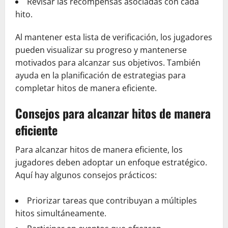
Revisar las recompensas asociadas con cada
hito.
Al mantener esta lista de verificación, los jugadores
pueden visualizar su progreso y mantenerse
motivados para alcanzar sus objetivos. También
ayuda en la planificación de estrategias para
completar hitos de manera eficiente.
Consejos para alcanzar hitos de manera
eficiente
Para alcanzar hitos de manera eficiente, los
jugadores deben adoptar un enfoque estratégico.
Aquí hay algunos consejos prácticos:
Priorizar tareas que contribuyan a múltiples
hitos simultáneamente.