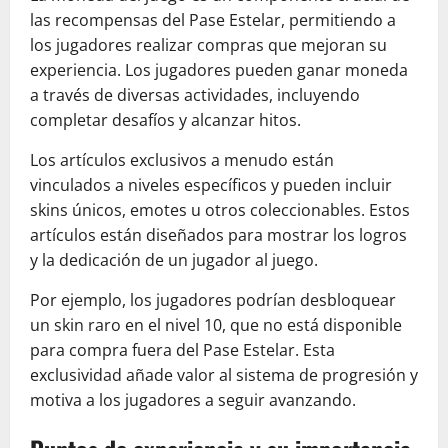
las recompensas del Pase Estelar, permitiendo a
los jugadores realizar compras que mejoran su
experiencia. Los jugadores pueden ganar moneda
a través de diversas actividades, incluyendo
completar desafíos y alcanzar hitos.
Los artículos exclusivos a menudo están
vinculados a niveles específicos y pueden incluir
skins únicos, emotes u otros coleccionables. Estos
artículos están diseñados para mostrar los logros
y la dedicación de un jugador al juego.
Por ejemplo, los jugadores podrían desbloquear
un skin raro en el nivel 10, que no está disponible
para compra fuera del Pase Estelar. Esta
exclusividad añade valor al sistema de progresión y
motiva a los jugadores a seguir avanzando.