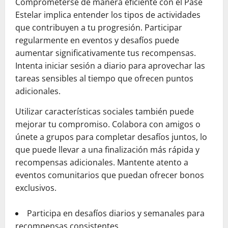
Comprometerse de manera eficiente con el Pase
Estelar implica entender los tipos de actividades
que contribuyen a tu progresión. Participar
regularmente en eventos y desafíos puede
aumentar significativamente tus recompensas.
Intenta iniciar sesión a diario para aprovechar las
tareas sensibles al tiempo que ofrecen puntos
adicionales.
Utilizar características sociales también puede
mejorar tu compromiso. Colabora con amigos o
únete a grupos para completar desafíos juntos, lo
que puede llevar a una finalización más rápida y
recompensas adicionales. Mantente atento a
eventos comunitarios que puedan ofrecer bonos
exclusivos.
Participa en desafíos diarios y semanales para
recompensas consistentes.