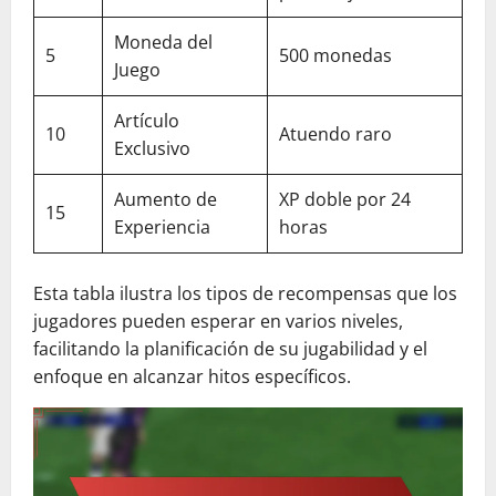
Moneda del
5
500 monedas
Juego
Artículo
10
Atuendo raro
Exclusivo
Aumento de
XP doble por 24
15
Experiencia
horas
Esta tabla ilustra los tipos de recompensas que los
jugadores pueden esperar en varios niveles,
facilitando la planificación de su jugabilidad y el
enfoque en alcanzar hitos específicos.