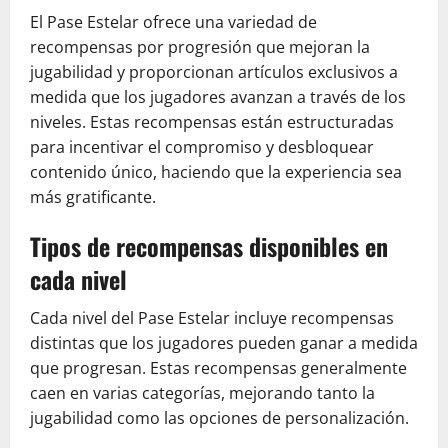
El Pase Estelar ofrece una variedad de
recompensas por progresión que mejoran la
jugabilidad y proporcionan artículos exclusivos a
medida que los jugadores avanzan a través de los
niveles. Estas recompensas están estructuradas
para incentivar el compromiso y desbloquear
contenido único, haciendo que la experiencia sea
más gratificante.
Tipos de recompensas disponibles en
cada nivel
Cada nivel del Pase Estelar incluye recompensas
distintas que los jugadores pueden ganar a medida
que progresan. Estas recompensas generalmente
caen en varias categorías, mejorando tanto la
jugabilidad como las opciones de personalización.