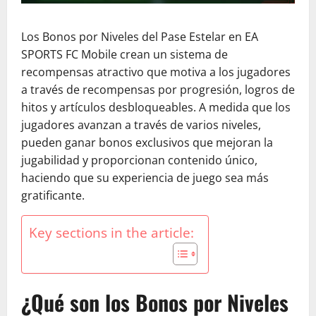
Los Bonos por Niveles del Pase Estelar en EA
SPORTS FC Mobile crean un sistema de
recompensas atractivo que motiva a los jugadores
a través de recompensas por progresión, logros de
hitos y artículos desbloqueables. A medida que los
jugadores avanzan a través de varios niveles,
pueden ganar bonos exclusivos que mejoran la
jugabilidad y proporcionan contenido único,
haciendo que su experiencia de juego sea más
gratificante.
Key sections in the article:
¿Qué son los Bonos por Niveles