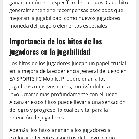
ganar un número específico de partidos. Cada hito
generalmente tiene recompensas asociadas que
mejoran la jugabilidad, como nuevos jugadores,
moneda del juego o elementos especiales.
Importancia de los hitos de los
jugadores en la jugabilidad
Los hitos de los jugadores juegan un papel crucial
en la mejora de la experiencia general de juego en
EA SPORTS FC Mobile. Proporcionan a los
jugadores objetivos claros, motivándolos a
involucrarse más profundamente con el juego.
Alcanzar estos hitos puede llevar a una sensación
de logro y progreso, lo cual es vital para la
retención de jugadores.
Además, los hitos animan a los jugadores a
explorar diferentes aspectos del juego, como