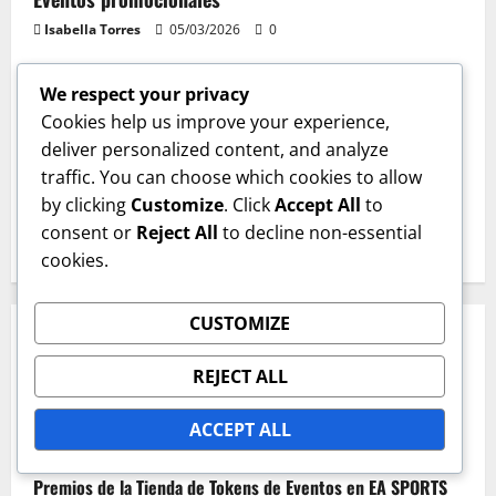
Isabella Torres
05/03/2026
0
We respect your privacy
ENLACES
Cookies help us improve your experience,
deliver personalized content, and analyze
Navegar
traffic. You can choose which cookies to allow
Acerca de
by clicking
Customize
. Click
Accept All
to
consent or
Reject All
to decline non-essential
Contáctanos
cookies.
CUSTOMIZE
CATEGORÍAS
REJECT ALL
Bonificaciones de Star Pass en EA SPORTS FC Mobile
ACCEPT ALL
Canjear códigos en EA SPORTS FC Mobile
Premios de la Tienda de Tokens de Eventos en EA SPORTS