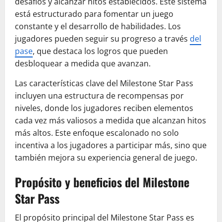
desafíos y alcanzar hitos establecidos. Este sistema
está estructurado para fomentar un juego
constante y el desarrollo de habilidades. Los
jugadores pueden seguir su progreso a través
del
pase
, que destaca los logros que pueden
desbloquear a medida que avanzan.
Las características clave del Milestone Star Pass
incluyen una estructura de recompensas por
niveles, donde los jugadores reciben elementos
cada vez más valiosos a medida que alcanzan hitos
más altos. Este enfoque escalonado no solo
incentiva a los jugadores a participar más, sino que
también mejora su experiencia general de juego.
Propósito y beneficios del Milestone
Star Pass
El propósito principal del Milestone Star Pass es