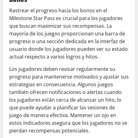
Rastrear el progreso hacia los bonos en el
Milestone Star Pass es crucial para los jugadores
que buscan maximizar sus recompensas. La
mayoría de los juegos proporcionan una barra de
progreso o una sección dedicada en la interfaz de
usuario donde los jugadores pueden ver su estado
actual respecto a varios logros y hitos.
Los jugadores deben revisar regularmente su
progreso para mantenerse motivados y ajustar sus
estrategias en consecuencia. Algunos juegos
también ofrecen notificaciones o alertas cuando
los jugadores están cerca de alcanzar un hito, lo
que puede ayudar a planificar las sesiones de
juego de manera efectiva. Mantener un ojo en
estos indicadores asegura que los jugadores no se
pierdan recompensas potenciales.