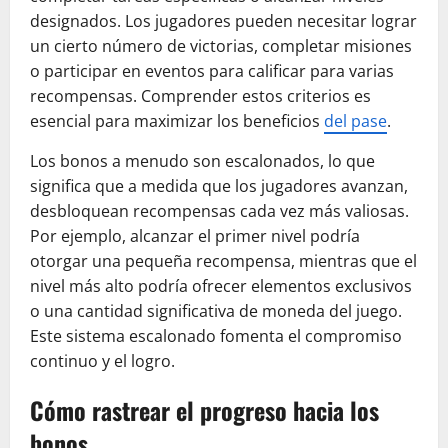
designados. Los jugadores pueden necesitar lograr
un cierto número de victorias, completar misiones
o participar en eventos para calificar para varias
recompensas. Comprender estos criterios es
esencial para maximizar los beneficios
del pase
.
Los bonos a menudo son escalonados, lo que
significa que a medida que los jugadores avanzan,
desbloquean recompensas cada vez más valiosas.
Por ejemplo, alcanzar el primer nivel podría
otorgar una pequeña recompensa, mientras que el
nivel más alto podría ofrecer elementos exclusivos
o una cantidad significativa de moneda del juego.
Este sistema escalonado fomenta el compromiso
continuo y el logro.
Cómo rastrear el progreso hacia los
bonos