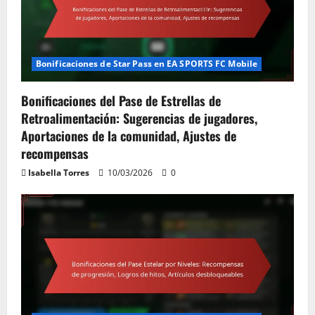
Bonificaciones de Star Pass en EA SPORTS FC Mobile
Bonificaciones del Pase de Estrellas de
Retroalimentación: Sugerencias de jugadores,
Aportaciones de la comunidad, Ajustes de
recompensas
Isabella Torres
10/03/2026
0