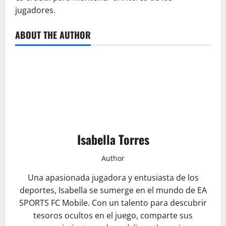
jugadores.
ABOUT THE AUTHOR
Isabella Torres
Author
Una apasionada jugadora y entusiasta de los
deportes, Isabella se sumerge en el mundo de EA
SPORTS FC Mobile. Con un talento para descubrir
tesoros ocultos en el juego, comparte sus