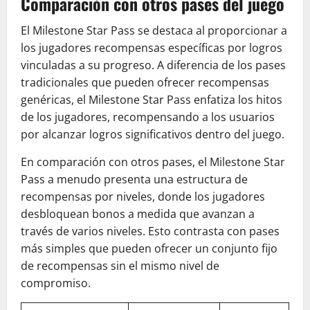
Comparación con otros pases del juego
El Milestone Star Pass se destaca al proporcionar a
los jugadores recompensas específicas por logros
vinculadas a su progreso. A diferencia de los pases
tradicionales que pueden ofrecer recompensas
genéricas, el Milestone Star Pass enfatiza los hitos
de los jugadores, recompensando a los usuarios
por alcanzar logros significativos dentro del juego.
En comparación con otros pases, el Milestone Star
Pass a menudo presenta una estructura de
recompensas por niveles, donde los jugadores
desbloquean bonos a medida que avanzan a
través de varios niveles. Esto contrasta con pases
más simples que pueden ofrecer un conjunto fijo
de recompensas sin el mismo nivel de
compromiso.