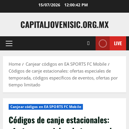
Skip
15/07/2026
12:00:43 PM
to
content
CAPITALJOVENISIC.ORG.MX
LIVE
Primary
Menu
Home
Canjear códigos en EA SPORTS FC Mobile
Códigos de canje estacionales: ofertas especiales de
temporada, códigos específicos de eventos, ofertas por
tiempo limitado
Canjear códigos en EA SPORTS FC Mobile
Códigos de canje estacionales: