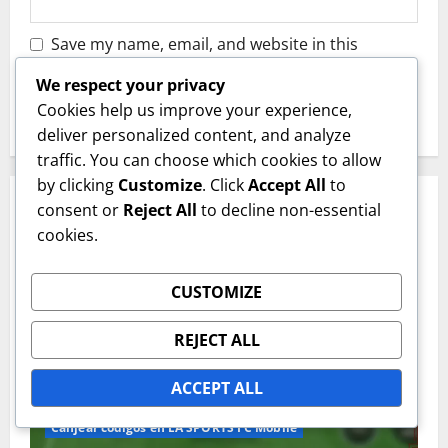
Save my name, email, and website in this
browser for the next time I comment.
We respect your privacy
Cookies help us improve your experience,
deliver personalized content, and analyze
traffic. You can choose which cookies to allow
by clicking
Customize
. Click
Accept All
to
RELATED STORIES
consent or
Reject All
to decline non-essential
cookies.
CUSTOMIZE
REJECT ALL
ACCEPT ALL
Canjear códigos en EA SPORTS FC Mobile