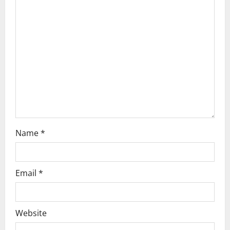
t
i
o
n
Name
*
Email
*
Website