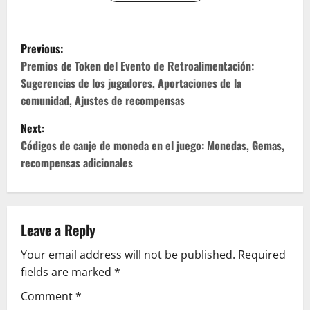
P
Previous:
o
Premios de Token del Evento de Retroalimentación:
Sugerencias de los jugadores, Aportaciones de la
s
comunidad, Ajustes de recompensas
t
Next:
Códigos de canje de moneda en el juego: Monedas, Gemas,
n
recompensas adicionales
a
v
Leave a Reply
i
Your email address will not be published.
Required
g
fields are marked
*
Comment
*
a