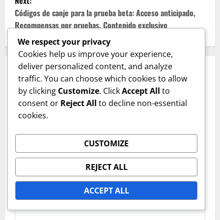
Next:
t
Códigos de canje para la prueba beta: Acceso anticipado,
Recompensas por pruebas, Contenido exclusivo
n
We respect your privacy
a
Cookies help us improve your experience,
deliver personalized content, and analyze
v
Leave a Reply
traffic. You can choose which cookies to allow
Your email address will not be published.
Required
by clicking
Customize
. Click
Accept All
to
i
fields are marked
*
consent or
Reject All
to decline non-essential
g
cookies.
Comment
*
a
CUSTOMIZE
t
REJECT ALL
i
ACCEPT ALL
o